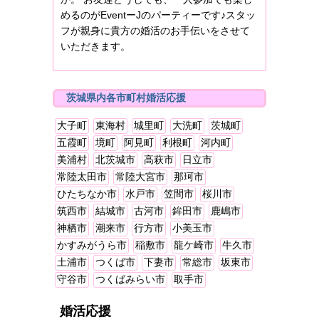
めるのがEventーJのパーティーです♪スタッ
フが親身に貴方の婚活のお手伝いをさせて
いただきます。
茨城県内各市町村婚活応援
大子町
東海村
城里町
大洗町
茨城町
五霞町
境町
阿見町
利根町
河内町
美浦村
北茨城市
高萩市
日立市
常陸太田市
常陸大宮市
那珂市
ひたちなか市
水戸市
笠間市
桜川市
筑西市
結城市
古河市
鉾田市
鹿嶋市
神栖市
潮来市
行方市
小美玉市
かすみがうら市
稲敷市
龍ケ崎市
牛久市
土浦市
つくば市
下妻市
常総市
坂東市
守谷市
つくばみらい市
取手市
婚活応援