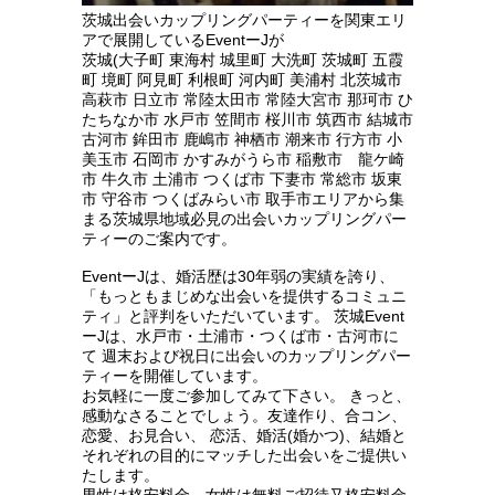
茨城出会いカップリングパーティーを関東エリ
アで展開しているEventーJが
茨城(大子町 東海村 城里町 大洗町 茨城町 五霞
町 境町 阿見町 利根町 河内町 美浦村 北茨城市
高萩市 日立市 常陸太田市 常陸大宮市 那珂市 ひ
たちなか市 水戸市 笠間市 桜川市 筑西市 結城市
古河市 鉾田市 鹿嶋市 神栖市 潮来市 行方市 小
美玉市 石岡市 かすみがうら市 稲敷市 龍ケ崎
市 牛久市 土浦市 つくば市 下妻市 常総市 坂東
市 守谷市 つくばみらい市 取手市エリアから集
まる茨城県地域必見の出会いカップリングパー
ティーのご案内です。
EventーJは、婚活歴は30年弱の実績を誇り、
「もっともまじめな出会いを提供するコミュニ
ティ」と評判をいただいています。 茨城Event
ーJは、水戸市・土浦市・つくば市・古河市に
て 週末および祝日に出会いのカップリングパー
ティーを開催しています。
お気軽に一度ご参加してみて下さい。 きっと、
感動なさることでしょう。友達作り、合コン、
恋愛、お見合い、 恋活、婚活(婚かつ)、結婚と
それぞれの目的にマッチした出会いをご提供い
たします。
男性は格安料金、女性は無料ご招待又格安料金