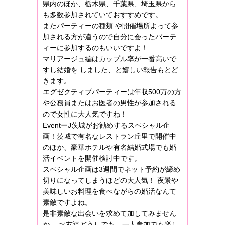
県内のほか、栃木県、千葉県、埼玉県から
も多数参加されていておすすめです。
またパーティーの種類 や開催場所よって参
加される方が違うので自分に会ったパーテ
ィーに参加するのもいいですよ！
マリアージュ編はカップル率が一番高いで
すし結婚を しました、と嬉しい報告もとど
きます。
エグゼクティブパーティーは年収500万の方
や公務員またはお医者の男性が参加される
ので女性に大人気ですね！
EventーJ茨城がお勧めするスペシャル企
画！茨城で有名なレストラン丘里で開催中
のほか、豪華ホテルや有名結婚式場でも婚
活イベントを開催検討中です。
スペシャル企画は3週間でネット予約が締め
切りになってしまうほどの大人気！ 夜景や
美味しいお料理を食べながらの婚活なんて
素敵ですよね。
是非素敵な出会いを求めて加してみません
か。 お友達どうしでも、一人参加でも楽し