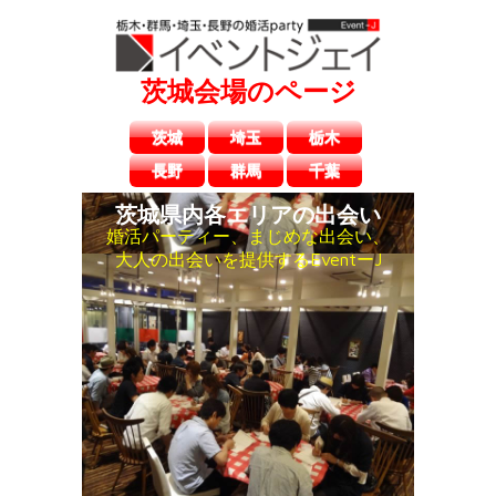
茨城会場のページ
茨城
埼玉
栃木
長野
群馬
千葉
茨城県内各エリアの出会い
婚活パーティー、まじめな出会い、
大人の出会いを提供するEventーJ