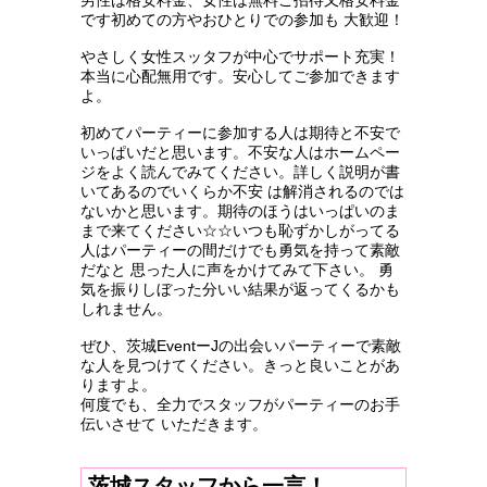
です初めての方やおひとりでの参加も 大歓迎！
やさしく女性スッタフが中心でサポート充実！
本当に心配無用です。安心してご参加できます
よ。
初めてパーティーに参加する人は期待と不安で
いっぱいだと思います。不安な人はホームペー
ジをよく読んでみてください。詳しく説明が書
いてあるのでいくらか不安 は解消されるのでは
ないかと思います。期待のほうはいっぱいのま
まで来てください☆☆いつも恥ずかしがってる
人はパーティーの間だけでも勇気を持って素敵
だなと 思った人に声をかけてみて下さい。 勇
気を振りしぼった分いい結果が返ってくるかも
しれません。
ぜひ、茨城EventーJの出会いパーティーで素敵
な人を見つけてください。きっと良いことがあ
りますよ。
何度でも、全力でスタッフがパーティーのお手
伝いさせて いただきます。
茨城スタッフから一言！