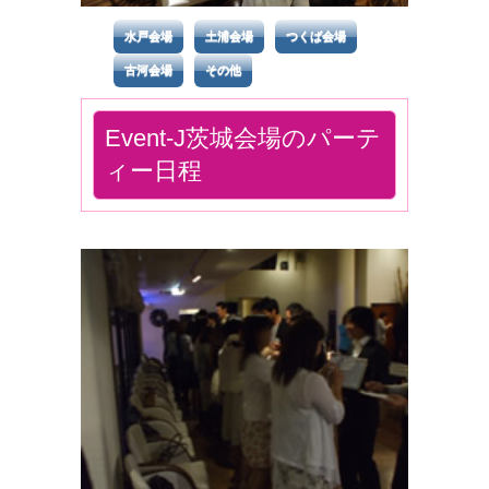
水戸会場
土浦会場
つくば会場
古河会場
その他
Event-J茨城会場のパーテ
ィー日程